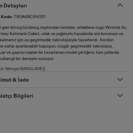
n Detayları
 Kodu:
TB0A68CB4331
 geri dönüştürülmüş naylondan üretilen, erkeklere özgü Winnick Su
rmez Katmanlı Ceket, ıslak ve yağmurlu havalarda sizi koruması ve
kalmanız için su geçirmezlik teknolojisiyle tasarlandı. Kordon
ine sahip ayarlanabilir kapüşon, rüzgâr geçirmezlik teknolojisi,
ar ve çapraz cepler ile tasarlanan model çıktığınız tüm yollarda
kullanışlı bir deneyim sunuyor.
ün Menşei:BANGLADEŞ
limat & İade
latçı Bilgileri