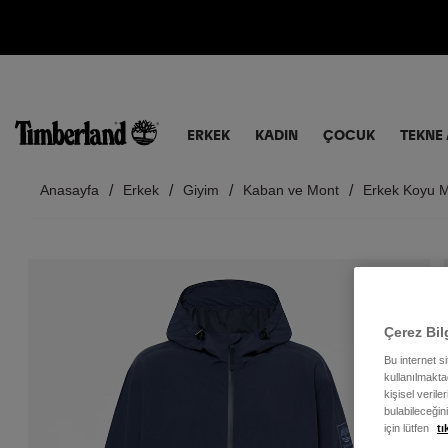
ERKEK
KADIN
ÇOCUK
TEKNE 
Anasayfa
Erkek
Giyim
Kaban ve Mont
Erkek Koyu M
Çerez Bil
Bu internet s
kullanılmaktad
kişisel verile
bulabileceğin
için lütfen
tı