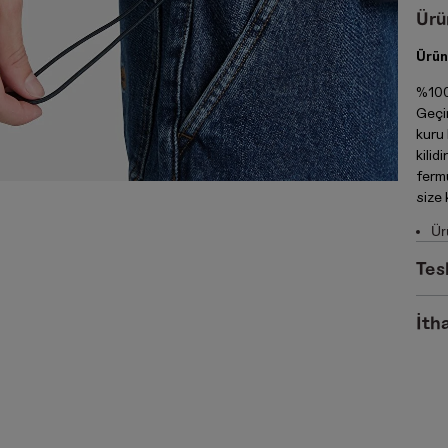
Ürü
Ürün
%100
Geçi
kuru 
kilid
fermu
size 
Ür
Tes
İtha