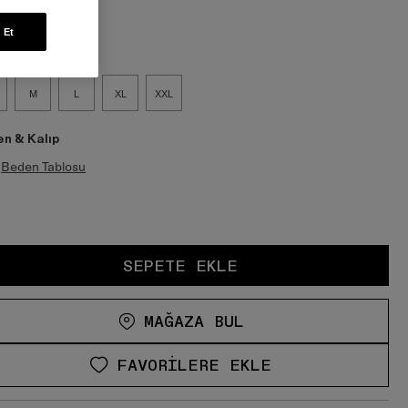
en:
 Et
M
L
XL
XXL
n & Kalıp
Beden Tablosu
SEPETE EKLE
MAĞAZA BUL
FAVORILERE EKLE