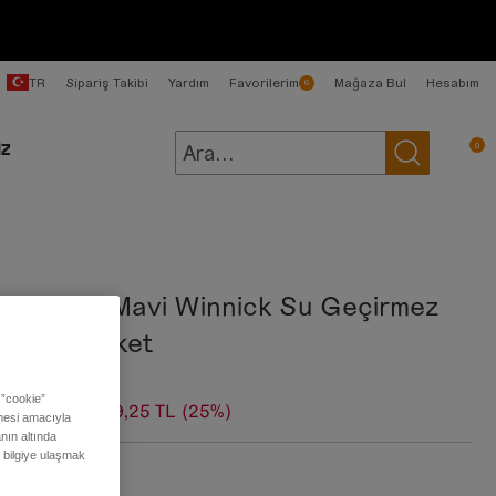
TR
Sipariş Takibi
Yardım
Favorilerim
Mağaza Bul
Hesabım
0
0
İZ
kek Koyu Mavi Winnick Su Geçirmez
tmanlı Ceket
 ”cookie”
99,00 TL
6.749,25 TL
(25%)
ilmesi amacıyla
nın altında
ı bilgiye ulaşmak
:
Lacivert