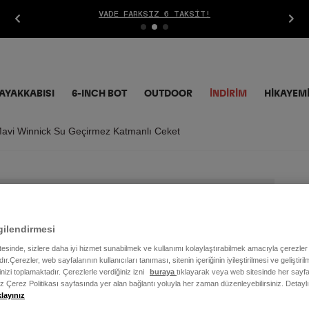
VADE FARKSIZ 6 TAKSIT!
AYAKKABISI
6-INCH BOT
OUTDOOR
İNDIRIM
HİKAYEM
avi Winnick Su Geçirmez Katmanlı Ceket
Er
Ka
gilendirmesi
itesinde, sizlere daha iyi hizmet sunabilmek ve kullanımı kolaylaştırabilmek amacıyla çerezler
8.9
ır.Çerezler, web sayfalarının kullanıcıları tanıması, sitenin içeriğinin iyileştirilmesi ve geliştir
rinizi toplamaktadır. Çerezlerle verdiğiniz izni
buraya
tıklayarak veya web sitesinde her sayfa
iz Çerez Politikası sayfasında yer alan bağlantı yoluyla her zaman düzenleyebilirsiniz. Detayl
Renk
klayınız