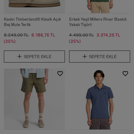
Kadın Timberland® Klasik Açık
Erkek Yeşil Millers River Baskılı
Bej Mule Terlik
Yakalı Tişört
8.249,00 TL
6.186,75 TL
4.499,00 TL
3.374,25 TL
(25%)
(25%)
SEPETE EKLE
SEPETE EKLE