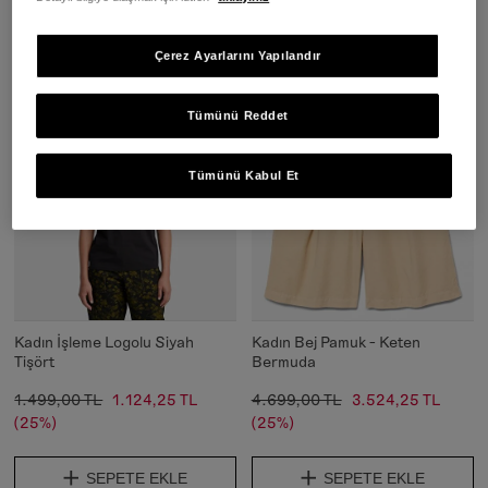
SEPETE EKLE
SEPETE EKLE
Çerez Ayarlarını Yapılandır
Tümünü Reddet
Tümünü Kabul Et
Kadın İşleme Logolu Siyah
Kadın Bej Pamuk - Keten
Tişört
Bermuda
1.499,00 TL
1.124,25 TL
4.699,00 TL
3.524,25 TL
(25%)
(25%)
SEPETE EKLE
SEPETE EKLE