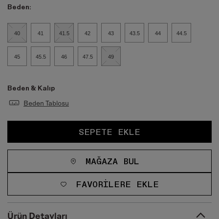
Beden:
40
41
41.5
42
43
43.5
44
44.5
45
45.5
46
47.5
49
Beden & Kalıp
Beden Tablosu
SEPETE EKLE
MAĞAZA BUL
FAVORILERE EKLE
Ürün Detayları