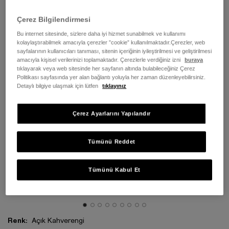
Çerez Bilgilendirmesi
Bu internet sitesinde, sizlere daha iyi hizmet sunabilmek ve kullanımı
kolaylaştırabilmek amacıyla çerezler ”cookie” kullanılmaktadır.Çerezler, web
sayfalarının kullanıcıları tanıması, sitenin içeriğinin iyileştirilmesi ve geliştirilmesi
amacıyla kişisel verilerinizi toplamaktadır. Çerezlerle verdiğiniz izni
buraya
tıklayarak veya web sitesinde her sayfanın altında bulabileceğiniz Çerez
Politikası sayfasında yer alan bağlantı yoluyla her zaman düzenleyebilirsiniz.
Detaylı bilgiye ulaşmak için lütfen
tıklayınız
Çerez Ayarlarını Yapılandır
Tümünü Reddet
Tümünü Kabul Et
Renk:
Açık Kahverengi