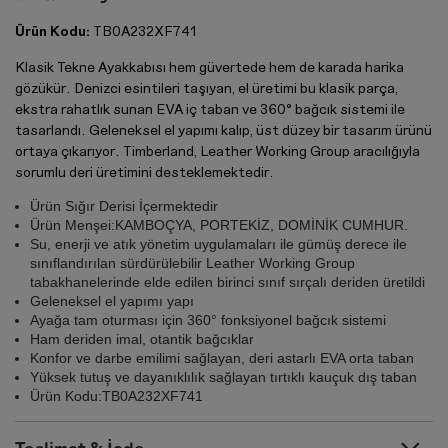
Ürün Kodu:
TB0A232XF741
Klasik Tekne Ayakkabısı hem güvertede hem de karada harika
gözükür. Denizci esintileri taşıyan, el üretimi bu klasik parça,
ekstra rahatlık sunan EVA iç taban ve 360° bağcık sistemi ile
tasarlandı. Geleneksel el yapımı kalıp, üst düzey bir tasarım ürünü
ortaya çıkarıyor. Timberland, Leather Working Group aracılığıyla
sorumlu deri üretimini desteklemektedir.
Ürün Sığır Derisi İçermektedir
Ürün Menşei:KAMBOÇYA, PORTEKİZ, DOMİNİK CUMHUR.
Su, enerji ve atık yönetim uygulamaları ile gümüş derece ile
sınıflandırılan sürdürülebilir Leather Working Group
tabakhanelerinde elde edilen birinci sınıf sırçalı deriden üretildi
Geleneksel el yapımı yapı
Ayağa tam oturması için 360° fonksiyonel bağcık sistemi
Ham deriden imal, otantik bağcıklar
Konfor ve darbe emilimi sağlayan, deri astarlı EVA orta taban
Yüksek tutuş ve dayanıklılık sağlayan tırtıklı kauçuk dış taban
Ürün Kodu:TB0A232XF741