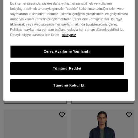
Bu internet sitesinde, sizlere daha iyi hizmet sunabilmek ve kullanımı
kolaylaştırabilmek amacıyla çerezler ”cookie” kullanılmaktadır.Çerezler, web
sayfalarının kullanıcıları tanıması, sitenin içeriğinin iyileştirilmesi ve geliştirilmesi
amacıyla kişisel verilerinizi toplamaktadır. Çerezlerle verdiğiniz izni
buraya
tıklayarak veya web sitesinde her sayfanın altında bulabileceğiniz Çerez
Politikası sayfasında yer alan bağlantı yoluyla her zaman düzenleyebilirsiniz.
Detaylı bilgiye ulaşmak için lütfen
tıklayınız
Çerez Ayarlarını Yapılandır
Erkek Klasik Kahverengi Deri
Erkek Exeter River
Tekne Ayakkabısı
Yeşil/Kahverengi Tam Fermuarlı
Sweatshirt
Tümünü Reddet
8.999,00 TL
5.499,00 TL
4.124,25 TL
(25%)
Tümünü Kabul Et
SEPETE EKLE
SEPETE EKLE