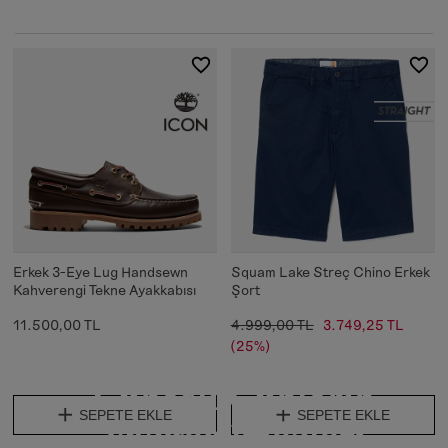
Erkek 3-Eye Lug Handsewn
Squam Lake Streç Chino Erkek
Kahverengi Tekne Ayakkabısı
Şort
11.500,00 TL
4.999,00 TL
3.749,25 TL
(25%)
Güneşli Günlerin
SEPETE EKLE
SEPETE EKLE
Vazgeçilmezleri