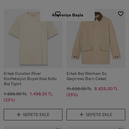
Alışverişe Başla
Erkek Dunstan River
Erkek Bej Wenham Su
Konfeksiyon Boyalı Kısa Kollu
Geçirmez Barn Ceket
Bej Tişört
11.500,00 TL
8.625,00 TL
1.999,00 TL
1.499,25 TL
(25%)
(25%)
SEPETE EKLE
SEPETE EKLE