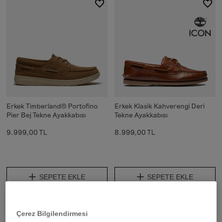
Erkek Timberland® Portofino
Erkek Klasik Kahverengi Deri
Pier Bej Tekne Ayakkabısı
Tekne Ayakkabısı
9.999,00 TL
8.999,00 TL
SEPETE EKLE
SEPETE EKLE
Çerez Bilgilendirmesi