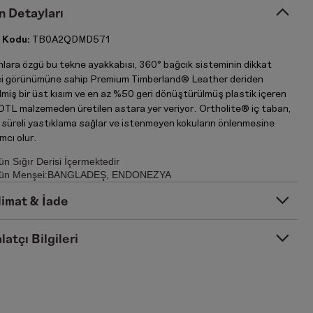
n Detayları
 Kodu:
TB0A2QDMD571
nlara özgü bu tekne ayakkabısı, 360° bağcık sisteminin dikkat
ci görünümüne sahip Premium Timberland® Leather deriden
lmiş bir üst kısım ve en az %50 geri dönüştürülmüş plastik içeren
TL malzemeden üretilen astara yer veriyor. Ortholite® iç taban,
 süreli yastıklama sağlar ve istenmeyen kokuların önlenmesine
mcı olur.
ün Sığır Derisi İçermektedir
ün Menşei:BANGLADEŞ, ENDONEZYA
limat & İade
latçı Bilgileri