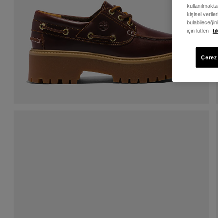
kullanılmaktad
kişisel verile
bulabileceğin
için lütfen
tı
Çerez 