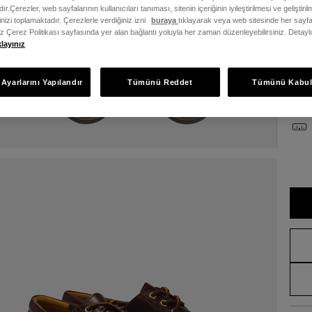
ır.Çerezler, web sayfalarının kullanıcıları tanıması, sitenin içeriğinin iyileştirilmesi ve geliştir
Bed
rinizi toplamaktadır. Çerezlerle verdiğiniz izni
buraya
tıklayarak veya web sitesinde her sayfa
iz Çerez Politikası sayfasında yer alan bağlantı yoluyla her zaman düzenleyebilirsiniz. Detayl
klayınız
36
Ayarlarını Yapılandır
Tümünü Reddet
Tümünü Kabul
Bede