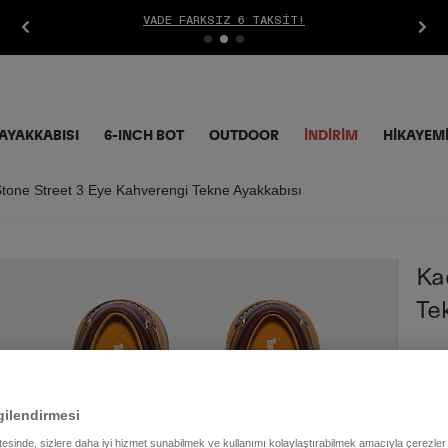
VADE FARKSIZ 6 TAKSIT!
AYAKKABISI
6-INCH BOT
OUTDOOR
İNDIRIM
HİKAYEM
tone Street 3 Eye Kahverengi Tekne Ayakkabısı
Ka
Te
10.
gilendirmesi
Renk
itesinde, sizlere daha iyi hizmet sunabilmek ve kullanımı kolaylaştırabilmek amacıyla çerezler