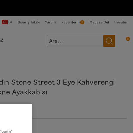
TR
Sipariş Takibi
Yardım
Favorilerim
Mağaza Bul
Hesabım
0
0
İZ
dın Stone Street 3 Eye Kahverengi
kne Ayakkabısı
999,00 TL
:
Rootbeer
 ”cookie”