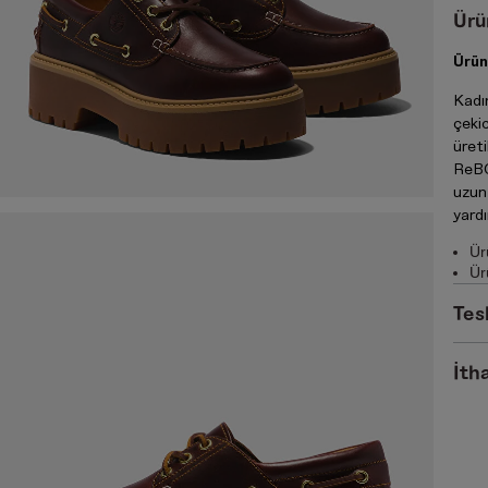
Ürü
Ürün
Kadı
çeki
üreti
ReBO
uzun
yardı
Ür
Ür
Tes
İtha