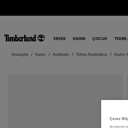
ERKEK
KADIN
ÇOCUK
TEKNE 
Anasayfa
Kadın
Ayakkabı
Tekne Ayakkabısı
Kadın S
Çerez Bil
Bu internet s