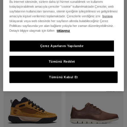
Bu internet sitesinde, sizlere daha iyi hizmet sunabilmek ve kullanımı
kolaylaştırabilmek amacıyla çerezler ”cookie” kullanılmaktadır.Çerezler, web
sayfalarının kullanıcıları tanıması, sitenin içeriğinin iyileştirilmesi ve geliştirilmesi
amacıyla kişisel verilerinizi toplamaktadır. Çerezlerle verdiğiniz izni
buraya
Genç Greenstride™ Motion 6
Erkek Greenstride™ Motion 6
tıklayarak veya web sitesinde her sayfanın altında bulabileceğiniz Çerez
Siyah Yürüyüş Botu
Gri Yürüyüş Botu
Politikası sayfasında yer alan bağlantı yoluyla her zaman düzenleyebilirsiniz.
Detaylı bilgiye ulaşmak için lütfen
tıklayınız
6.499,00 TL
9.499,00 TL
Çerez Ayarlarını Yapılandır
SEPETE EKLE
SEPETE EKLE
Tümünü Reddet
Tümünü Kabul Et