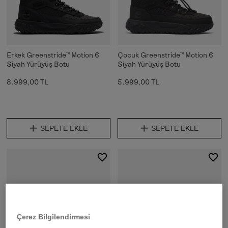
Erkek Greenstride™ Motion 6
Çocuk Greenstride™ Motion 6
Siyah Yürüyüş Botu
Siyah Yürüyüş Botu
8.999,00 TL
5.999,00 TL
SEPETE EKLE
SEPETE EKLE
Çerez Bilgilendirmesi