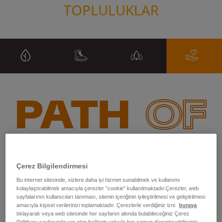
TOPLULUKLAR
Çerez Bilgilendirmesi
Bu internet sitesinde, sizlere daha iyi hizmet sunabilmek ve kullanımı
kolaylaştırabilmek amacıyla çerezler ”cookie” kullanılmaktadır.Çerezler, web
Tam zamanlı Timberland çalışanları,
sayfalarının kullanıcıları tanıması, sitenin içeriğinin iyileştirilmesi ve geliştirilmesi
ücretli çalışma sürelerinin 40
amacıyla kişisel verilerinizi toplamaktadır. Çerezlerle verdiğiniz izni
buraya
tıklayarak veya web sitesinde her sayfanın altında bulabileceğiniz Çerez
saatini toplumda gönüllü
Politikası sayfasında yer alan bağlantı yoluyla her zaman düzenleyebilirsiniz.