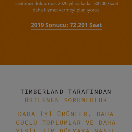
saatimizi doldurduk. 2020 yılına kadar 500.000 saat
daha hizmet vermeyi planlıyoruz.
2019 Sonucu:
72.201 Saat
TIMBERLAND TARAFINDAN
ÜSTLENEN SORUMLULUK
DAHA İYİ ÜRÜNLER,
DAHA
GÜÇLÜ TOPLUMLAR VE
DAHA
YEŞİL BİR DÜNYAYA
NASIL