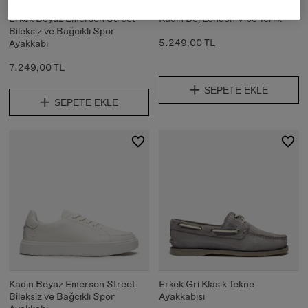
Erkek Beyaz Emerson Street
Kadın Bej London Vibe Terlik
Bileksiz ve Bağcıklı Spor
5.249,00 TL
Ayakkabı
7.249,00 TL
SEPETE EKLE
SEPETE EKLE
Kadın Beyaz Emerson Street
Erkek Gri Klasik Tekne
Bileksiz ve Bağcıklı Spor
Ayakkabısı